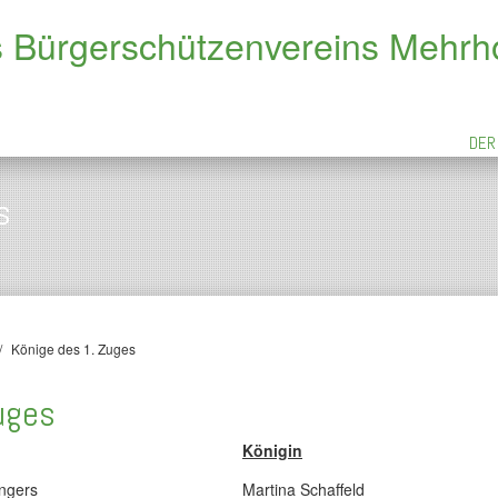
s Bürgerschützenvereins Mehrh
DER 
s
/
Könige des 1. Zuges
uges
Königin
ngers
Martina Schaffeld